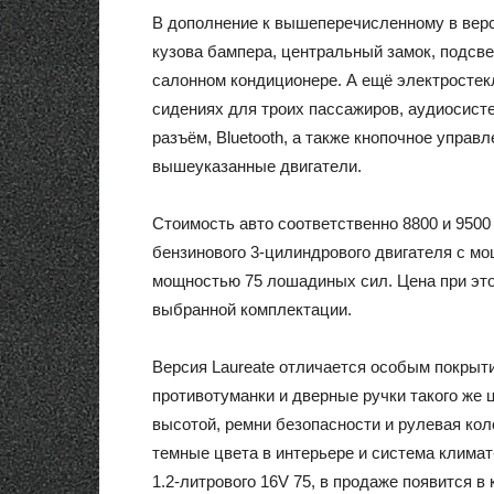
В дополнение к вышеперечисленному в вер
кузова бампера, центральный замок, подсв
салонном кондиционере. А ещё электростек
сидениях для троих пассажиров, аудиосисте
разъём, Bluetooth, а также кнопочное управ
вышеуказанные двигатели.
Стоимость авто соответственно 8800 и 9500
бензинового 3-цилиндрового двигателя с м
мощностью 75 лошадиных сил. Цена при этом
выбранной комплектации.
Версия Laureate отличается особым покрыти
противотуманки и дверные ручки такого же ц
высотой, ремни безопасности и рулевая коло
темные цвета в интерьере и система климат-
1.2-литрового 16V 75, в продаже появится в 