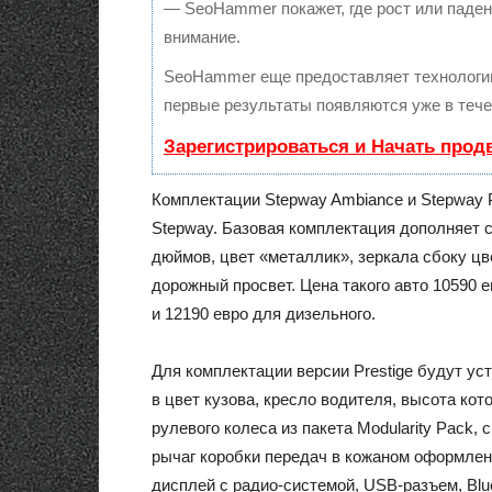
— SeoHammer покажет, где рост или падени
внимание.
SeoHammer еще предоставляет технолог
первые результаты появляются уже в тече
Зарегистрироваться и Начать прод
Комплектации Stepway Ambiance и Stepway P
Stepway. Базовая комплектация дополняет с
дюймов, цвет «металлик», зеркала сбоку ц
дорожный просвет. Цена такого авто 10590 е
и 12190 евро для дизельного.
Для комплектации версии Prestige будут у
в цвет кузова, кресло водителя, высота кот
рулевого колеса из пакета Modularity Pack,
рычаг коробки передач в кожаном оформлени
дисплей с радио-системой, USB-разъем, Blue