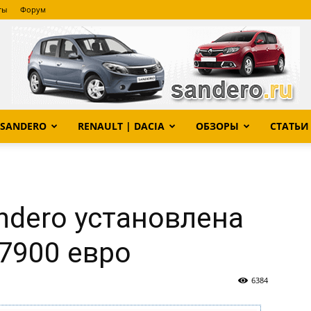
ты
Форум
SANDERO
RENAULT | DACIA
ОБЗОРЫ
СТАТЬИ
Сандеро
ndero установлена
 7900 евро
6384