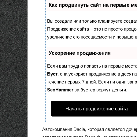
Как продвинуть сайт на первые м
Вы создали или только планируете создать
Продвижение сайта – это не просто проце
увеличение его посещаемости и повышени
Ускорение продвижения
Если вам трудно попасть на первые места
Буст
, она ускоряет продвижение в десятк
течение первых 7 дней. Если ни один запр
SeoHammer
за бустер
вернут деньги.
Начать продвижение сайта
Автокомпания Dacia, которая является доч