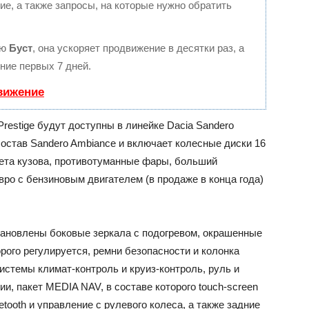
е, а также запросы, на которые нужно обратить
ию
Буст
, она ускоряет продвижение в десятки раз, а
ние первых 7 дней.
вижение
restige будут доступны в линейке Dacia Sandero
остав Sandero Ambiance и включает колесные диски 16
вета кузова, противотуманные фары, больший
вро с бензиновым двигателем (в продаже в конца года)
становлены боковые зеркала с подогревом, окрашенные
орого регулируется, ремни безопасности и колонка
 системы климат-контроль и круиз-контроль, руль и
и, пакет MEDIA NAV, в составе которого touch-screen
tooth и управление с рулевого колеса, а также задние