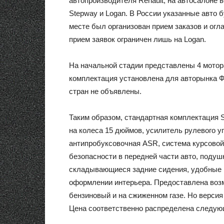
автопроизводителя Renault, на автосалоне в
Stepway и Logan. В России указанные авто б
месте был организован прием заказов и огл
прием заявок ограничен лишь на Logan.
На начальной стадии представлены 4 мотора
комплектация установлена для авторынка 
стран не объявлены.
Таким образом, стандартная комплектация S
на колеса 15 дюймов, усилитель рулевого у
антипробуксовочная ASR, система курсовой
безопасности в передней части авто, подуш
складывающиеся задние сидения, удобные к
оформлении интерьера. Предоставлена возмо
бензиновый и на сжиженном газе. Но версия
Цена соответственно распределена следующ