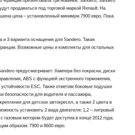
о Франции презентовала три новинки: Sandero, Sandero
удут продаваться под торговой маркой Renault. На
ашена цена – установленный минимум 7900 евро. Пока
 и 3 варианта оснащения для Sandero. Такая
Франции. Возможные цены и комплекты для остальных
andero предусматривает: бампера без покраски, диски
правления, ABS с функцией экстренного торможения,
 устойчивости ESC. Также отметим боковые подушки
ки безопасности для водителя и пассажира,
репления для детских автокресел, а также 2 цвета в
жность установить 2 вида двигателя: 1,2 – литровый
 с газовым мотором будет доступна в конце 2012 года.
им образом: 7900 и 8600 евро.